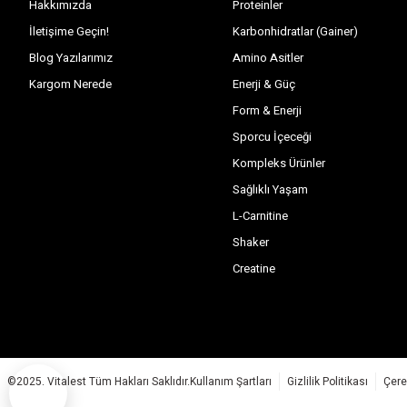
Hakkımızda
Proteinler
İletişime Geçin!
Karbonhidratlar (Gainer)
Blog Yazılarımız
Amino Asitler
Kargom Nerede
Enerji & Güç
Form & Enerji
Sporcu İçeceği
Kompleks Ürünler
Sağlıklı Yaşam
L-Carnitine
Shaker
Creatine
©2025. Vitalest Tüm Hakları Saklıdır.
Kullanım Şartları
Gizlilik Politikası
Çere