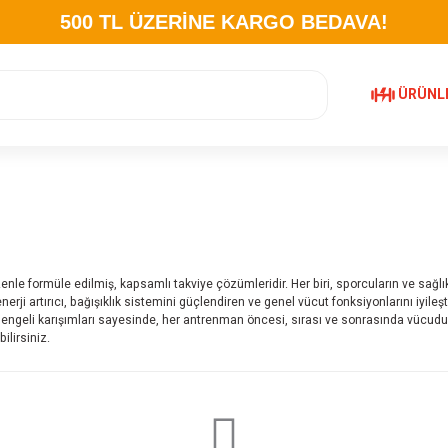
500 TL ÜZERİNE KARGO BEDAVA!
ÜRÜNL
 özenle formüle edilmiş, kapsamlı takviye çözümleridir. Her biri, sporcuların ve sa
rji artırıcı, bağışıklık sistemini güçlendiren ve genel vücut fonksiyonlarını iyileştir
dengeli karışımları sayesinde, her antrenman öncesi, sırası ve sonrasında vücudunu
lirsiniz.