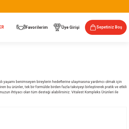
ER
Sepetiniz Boş
Favorilerim
Üye Girişi
ğlıklı yaşamı benimseyen bireylerin hedeflerine ulaşmasına yardımcı olmak için
en bu ürünler, tek bir formülde birden fazla takviyeyi birleştirerek pratik ve etkili
zun ihtiyacı olan tüm desteği alabilirsiniz. Vitalest Kompleks Ürünleri ile