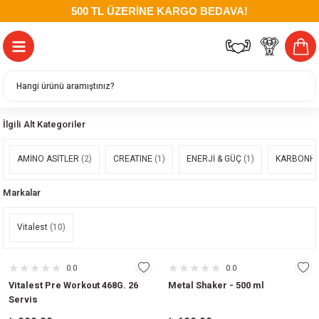
500 TL ÜZERİNE KARGO BEDAVA!
İlgili Alt Kategoriler
AMİNO ASİTLER
(2)
CREATINE
(1)
ENERJİ & GÜÇ
(1)
KARBONHİ
Markalar
Vitalest
(10)
0.0
0.0
Vitalest Pre Workout 468G. 26
Metal Shaker - 500 ml
Servis