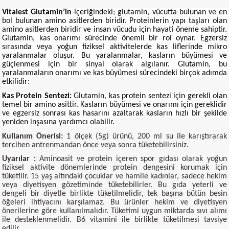
Vitalest Glutamin’in
içeriğindeki; glutamin, vücutta bulunan ve en
bol bulunan amino asitlerden biridir. Proteinlerin yapı taşları olan
amino asitlerden biridir ve insan vücudu için hayati öneme sahiptir.
Glutamin, kas onarımı sürecinde önemli bir rol oynar. Egzersiz
sırasında veya yoğun fiziksel aktivitelerde kas liflerinde mikro
yaralanmalar oluşur. Bu yaralanmalar, kasların büyümesi ve
güçlenmesi için bir sinyal olarak algılanır. Glutamin, bu
yaralanmaların onarımı ve kas büyümesi sürecindeki birçok adımda
etkilidir:
Kas Protein Sentezi:
Glutamin, kas protein sentezi için gerekli olan
temel bir amino asittir. Kasların büyümesi ve onarımı için gereklidir
ve egzersiz sonrası kas hasarını azaltarak kasların hızlı bir şekilde
yeniden inşasına yardımcı olabilir.
Kullanım Önerisi:
1 ölçek (5g) ürünü, 200 ml su ile karıştırarak
tercihen antrenmandan önce veya sonra tüketebilirsiniz.
Uyarılar :
Aminoasit ve protein içeren spor gıdası olarak yoğun
fiziksel aktivite dönemlerinde protein dengesini korumak için
tüketilir. 15 yaş altındaki çocuklar ve hamile kadınlar, sadece hekim
veya diyetisyen gözetiminde tüketebilirler. Bu gıda yeterli ve
dengeli bir diyetle birlikte tüketilmelidir, tek başına bütün besin
öğeleri ihtiyacını karşılamaz. Bu ürünler hekim ve diyetisyen
önerilerine göre kullanılmalıdır. Tüketimi uygun miktarda sıvı alımı
ile desteklenmelidir. B6 vitamini ile birlikte tüketilmesi tavsiye
edilir.