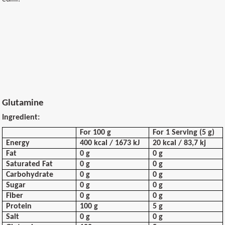
Glutamine
Ingredient:
For 100 g
For 1 Serving (5 g)
Energy
400 kcal / 1673 kJ
20 kcal / 83,7 kj
Fat
0 g
0 g
Saturated Fat
0 g
0 g
Carbohydrate
0 g
0 g
Sugar
0 g
0 g
Fiber
0 g
0 g
Protein
100 g
5 g
Salt
0 g
0 g