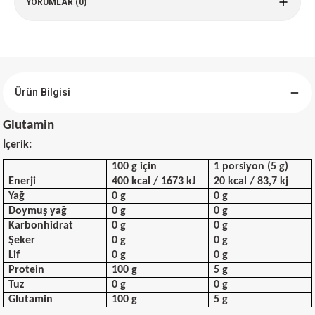
YORUMLAR (0)
Ürün Bilgisi
Glutamin
İçerik:
100 g için
1 porsiyon (5 g)
Enerji
400 kcal / 1673 kJ
20 kcal / 83,7 kj
Yağ
0 g
0 g
Doymuş yağ
0 g
0 g
Karbonhidrat
0 g
0 g
Şeker
0 g
0 g
Lif
0 g
0 g
Protein
100 g
5 g
Tuz
0 g
0 g
Glutamin
100 g
5 g