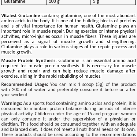
Glutamine
100 g
5 g
Vitalest Glutamine
contains; glutamine, one of the most abundant
amino acids in the body. It is one of the building blocks of proteins
and is of vital importance for human health. Glutamine plays an
important role in muscle repair. During exercise or intense physical
activities, micro-injuries occur in muscle fibers. These injuries are
perceived as a signal of muscle growth and strengthening.
Glutamine plays a role in various stages of the repair process and
muscle growth.
Muscle Protein Synthesis:
Glutamine is an essential amino acid
required for muscle protein synthesis. It is necessary for muscle
growth and repair and can help reduce muscle damage after
exercise, aiding in the rapid rebuilding of muscles.
Recommended Usage:
You can mix 1 scoop (5g) of the product
with 200 ml of water and preferably consume it before or after
your workout.
Warnings:
As a sports food containing amino acids and protein, it is
consumed to maintain protein balance during periods of intense
physical activity. Children under the age of 15 and pregnant women
can only consume it under the supervision of a physician or
dietitian. This food should be consumed together with an adequate
and balanced diet; it does not meet all nutritional needs on its own.
These products should be used according to the recommendations