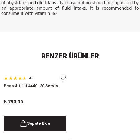
of physicians and dietitians. Its consumption should be supported by
an appropriate amount of fluid intake. It is recommended to
consume it with vitamin B6.
BENZER ÜRÜNLER
4.5
Bcaa 4.1.1.1 444G. 30 Servis
₺
799,00
Sepete Ekle