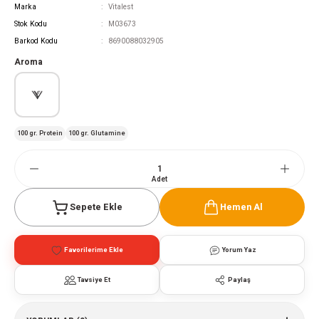
Marka
Vitalest
Stok Kodu
M03673
Barkod Kodu
8690088032905
Aroma
100 gr. Protein
100 gr. Glutamine
Adet
Sepete Ekle
Hemen Al
Yorum Yaz
Tavsiye Et
Paylaş