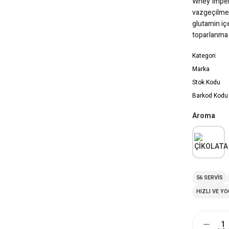
Whey Imperi
vazgeçilmez
glutamin içer
toparlanma 
Kategori
Marka
Stok Kodu
Barkod Kodu
Aroma
56 SERVİS
HIZLI VE Y