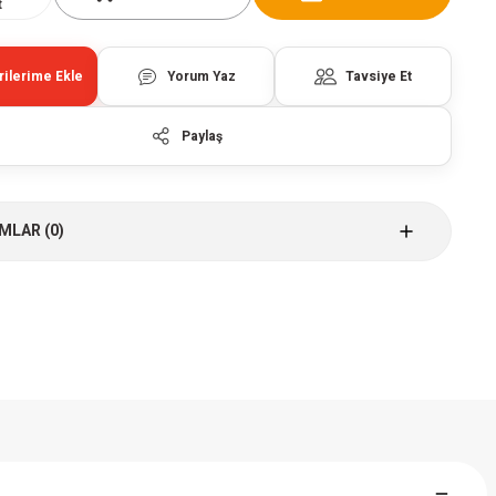
t
Yorum Yaz
Tavsiye Et
Paylaş
MLAR (0)