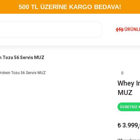
500 TL ÜZERİNE KARGO BEDAVA!
ÜRÜNL
in Tozu 56 Servis MUZ
0
Whey I
MUZ
ÜCRETSİZ 
₺ 3.999