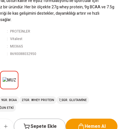
al, üstün kalite ve eşsiz formülasyonu ile sporcular için
 bir üründür. Her bir ölçekte 27g whey protein, 9g BCAA ve 7.5g
iği ile kas gelişimini destekler, dayanıklılığı artırır ve hızlı
sağlar.
PROTEİNLER
Vitalest
M03665
8690088032950
9GR. BCAA
27GR. WHEY PROTEIN
7,5GR. GLUTAMİNE
OĞUN ETKİ
Sepete Ekle
Hemen Al